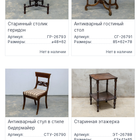
Старинный столик
Антикварный гостиный
геридон
стол
Артикул:
ГР-26793
Артикул:
СГ-26791
Размеры:
⌀48×62
Размеры:
85×62×78
Нет в наличии
Нет в наличии
Антикварный стул в стиле
Старинная этажерка
бидермайер
Артикул:
СТУ-26790
Артикул:
ЭТ-26788
Размеры:
43×41×65