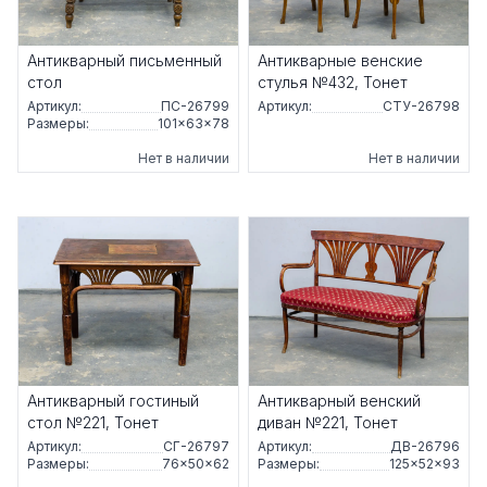
Антикварный письменный
Антикварные венские
стол
стулья №432, Тонет
Артикул:
ПС-26799
Артикул:
СТУ-26798
Размеры:
101×63×78
Нет в наличии
Нет в наличии
Антикварный гостиный
Антикварный венский
стол №221, Тонет
диван №221, Тонет
Артикул:
СГ-26797
Артикул:
ДВ-26796
Размеры:
76×50×62
Размеры:
125×52×93