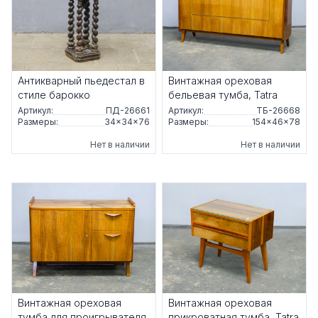
Антикварный пьедестал в
Винтажная ореховая
стиле барокко
бельевая тумба, Tatra
Артикул:
ПД-26661
Артикул:
ТБ-26668
Размеры:
34×34×76
Размеры:
154×46×78
Нет в наличии
Нет в наличии
Винтажная ореховая
Винтажная ореховая
тумба для проигрывателя,
прикроватная тумба, Tatra