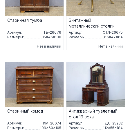
Старинная тумба
Винтажный
металлический столик
Артикул:
ТБ-26676
Артикул:
СТЛ-26675
Размеры:
85×46×100
Размеры:
66×47×64
Нет в наличии
Нет в наличии
Старинный комод
Антикварный туалетный
стол 19 века
Артикул:
КМ-26674
Артикул:
ДС-25232
Размеры:
109×60×105
Размеры:
112×55×184