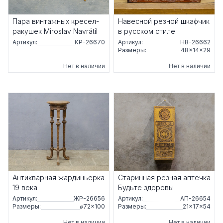
Пара винтажных кресел-
Навесной резной шкафчик
ракушек Miroslav Navrátil
в русском стиле
Артикул:
КР-26670
Артикул:
НВ-26662
Размеры:
48×14×29
Нет в наличии
Нет в наличии
Антикварная жардиньерка
Старинная резная аптечка
19 века
Будьте здоровы
Артикул:
ЖР-26656
Артикул:
АП-26654
Размеры:
⌀72×100
Размеры:
21×17×54
Нет в наличии
Нет в наличии