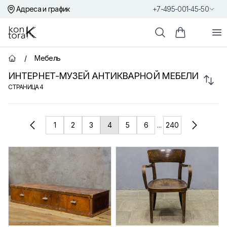
Адреса и график
+7-495-001-45-50
Контора К
От
Поиск
Корзина пок
/
Мебель
Главная страница
ИНТЕРНЕТ-МУЗЕЙ АНТИКВАРНОЙ МЕБЕЛИ
Сорт
СТРАНИЦА
4
Товары
1
2
3
4
5
6
...
240