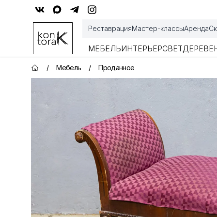
Контора К
Реставрация
Мастер-классы
Аренда
Ск
МЕБЕЛЬ
ИНТЕРЬЕР
СВЕТ
ДЕРЕВЕ
/
Мебель
/
Проданное
Главная страница