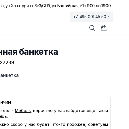
а, ул. Хачатуряна, 8к3
/
СПб, ул. Балтийская, 51
с 11:00 до 19:00
+7-495-001-45-50
Поиск
Корзина по
нная банкетка
27239
банкетка
личии
здел -
Мебель
, вероятно у нас найдётся ещё такая
ещь.
жно скоро у нас будет что-то похожее, советуем