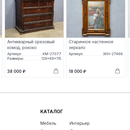
Антикварный ореховый
Старинное настенное
комод, рококо
зеркало
Артикул:
КМ-27077
Артикул:
ЗКН-27466
Размеры:
129×69×115
38 000 ₽
18 000 ₽
КАТАЛОГ
Мебель
Интерьер