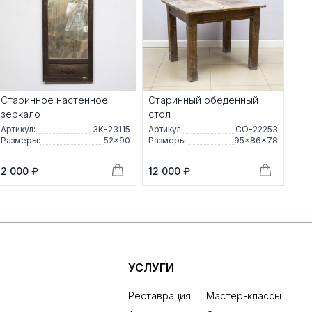
Старинное настенное
Старинный обеденный
зеркало
стол
Артикул:
ЗК-23115
Артикул:
СО-22253
Размеры:
52×90
Размеры:
95×86×78
2 000 ₽
12 000 ₽
УСЛУГИ
Реставрация
Мастер-классы