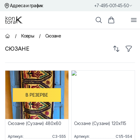
Адреса и график
+7-495-001-45-50
Контора К
От
Поиск
Корзина пок
/
Ковры
/
Сюзане
Главная страница
Сортиров
Фил
СЮЗАНЕ
Товары
В РЕЗЕРВЕ
Сюзане (Сузани) 480x60
Сюзане (Сузани) 120x115
Артикул:
С3-555
Артикул:
С1/5-554