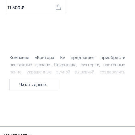
11 500 ₽
Компания «Контора К» предлагает приобрести
винтажные сюзане. Покрывала, скатерти, настенные
панно, украшенные ручной вышивкой, создавались
десятки лет назад узбекскими и таджикскими
Читать далее...
мастерами.
Яркие цвета сюзане немного состарились под
воздействием времени, но от этого полотна стали еще
ценнее. Антикварные изделия, выполненные из 100%
хлопка и шелка, обогатят любой интерьер. Сюзане,
созданные во второй половине XIX и первой половине
XX века.