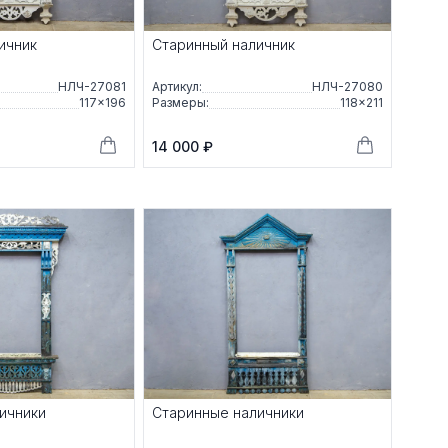
ичник
Старинный наличник
НЛЧ-27081
Артикул:
НЛЧ-27080
117×196
Размеры:
118×211
14 000 ₽
ичники
Старинные наличники