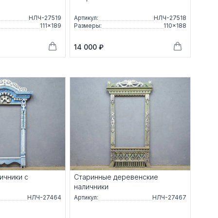
НЛЧ-27519
Артикул:
НЛЧ-27518
111×189
Размеры:
110×188
14 000 ₽
ичники с
Старинные деревенские
наличники
НЛЧ-27464
Артикул:
НЛЧ-27467