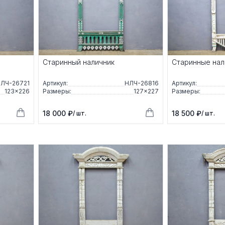
Старинный наличник
Старинные нал
ЛЧ-26721
Артикул:
НЛЧ-26816
Артикул:
123×226
Размеры:
127×227
Размеры:
18 000 ₽
18 500 ₽
/ шт.
/ шт.