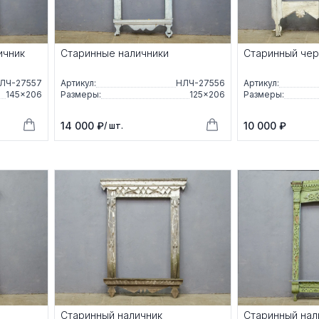
ичник
Старинные наличники
Старинный чер
ЛЧ-27557
Артикул:
НЛЧ-27556
Артикул:
145×206
Размеры:
125×206
Размеры:
14 000 ₽
10 000 ₽
/ шт.
Старинный наличник
Старинный нал