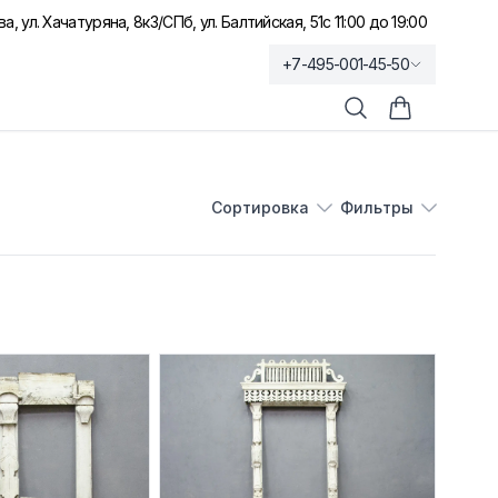
а, ул. Хачатуряна, 8к3
/
СПб, ул. Балтийская, 51
с 11:00 до 19:00
+7-495-001-45-50
Поиск
Корзина по
Сортировка
Фильтры
Сортировка
Фильтры