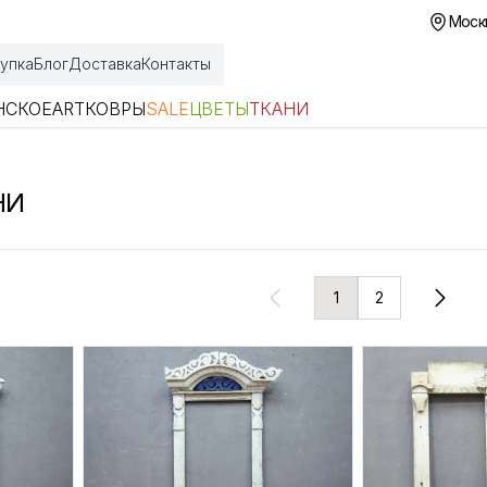
Москв
упка
Блог
Доставка
Контакты
НСКОЕ
ART
КОВРЫ
SALE
ЦВЕТЫ
ТКАНИ
НИ
1
2