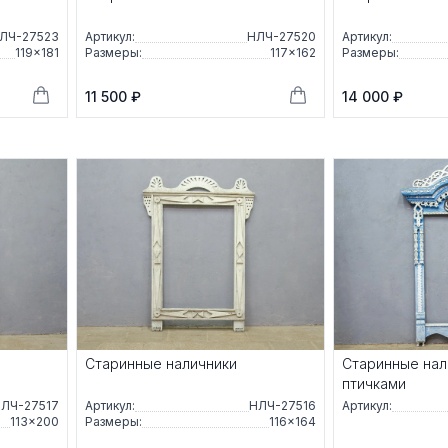
ЛЧ-27523
Артикул:
НЛЧ-27520
Артикул:
119×181
Размеры:
117×162
Размеры:
11 500 ₽
14 000 ₽
Старинные наличники
Старинные нал
птичками
ЛЧ-27517
Артикул:
НЛЧ-27516
Артикул:
113×200
Размеры:
116×164