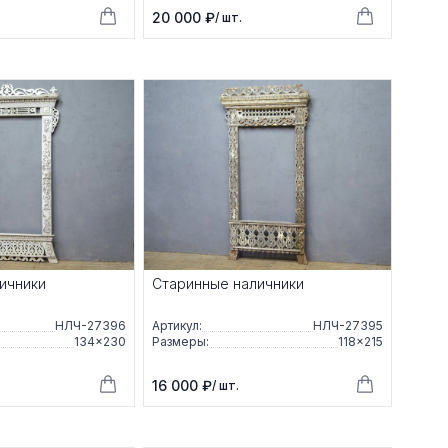
20 000 ₽
/ шт.
ичники
Старинные наличники
НЛЧ-27396
Артикул:
НЛЧ-27395
134×230
Размеры:
118×215
16 000 ₽
/ шт.