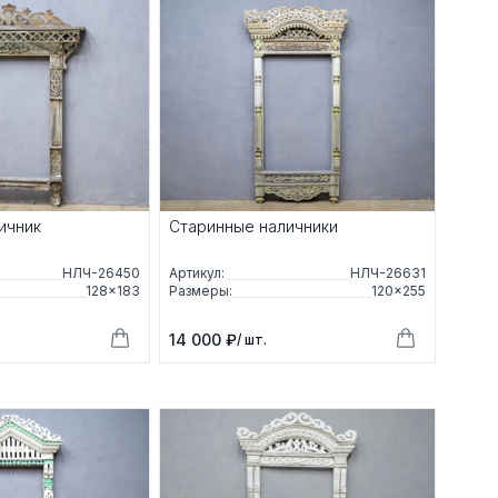
ичник
Старинные наличники
НЛЧ-26450
Артикул:
НЛЧ-26631
128×183
Размеры:
120×255
14 000 ₽
/ шт.