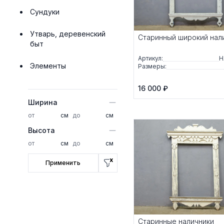
Сундуки
Утварь, деревенский
Старинный широкий нал
быт
Артикул:
Н
Элементы
Размеры:
16 000 ₽
Ширина
см
см
Высота
см
см
x
Применить
Старинные наличники