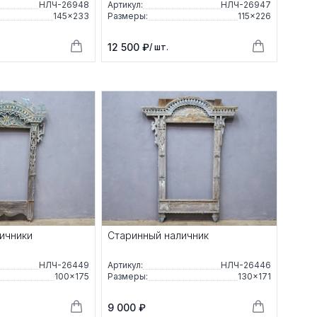
НЛЧ-26948
Артикул:
НЛЧ-26947
145×233
Размеры:
115×226
12 500 ₽
/ шт.
ичники
Старинный наличник
НЛЧ-26449
Артикул:
НЛЧ-26446
100×175
Размеры:
130×171
9 000 ₽