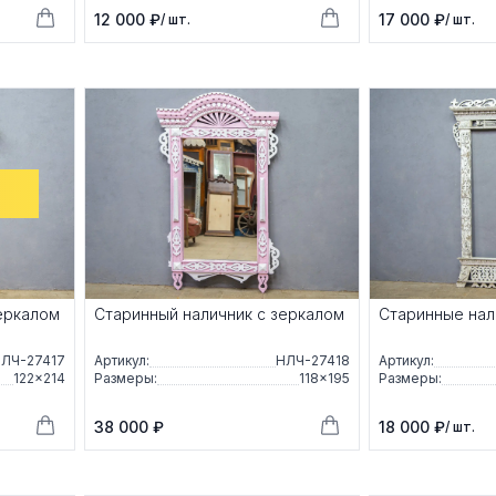
12 000 ₽
17 000 ₽
/ шт.
/ шт.
еркалом
Старинный наличник с зеркалом
Старинные нал
ЛЧ-27417
Артикул:
НЛЧ-27418
Артикул:
122×214
Размеры:
118×195
Размеры:
38 000 ₽
18 000 ₽
/ шт.