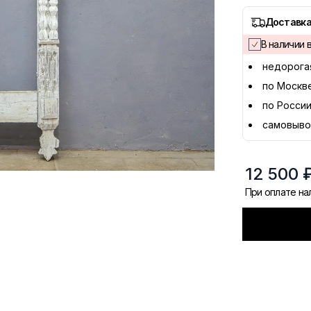
Доставка
В наличии в
недорога
по Москв
по России
самовыво
12 500 
При оплате н