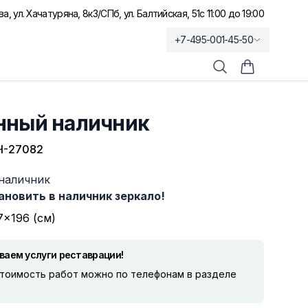
а, ул. Хачатуряна, 8к3
/
СПб, ул. Балтийская, 51
с 11:00 до 19:00
+7-495-001-45-50
Поиск
Корзина по
нный наличник
Ч-27082
наличник
новить в наличник зеркало!
7×196 (см)
ваем услуги реставрации!
стоимость работ можно по телефонам в разделе