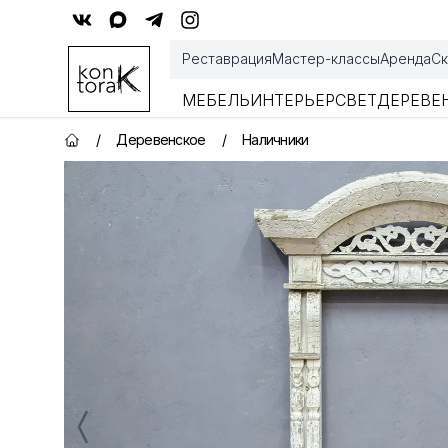
Контора К
Реставрация
Мастер-классы
Аренда
Ск
МЕБЕЛЬ
ИНТЕРЬЕР
СВЕТ
ДЕРЕВЕ
/
Деревенское
/
Наличники
Главная страница