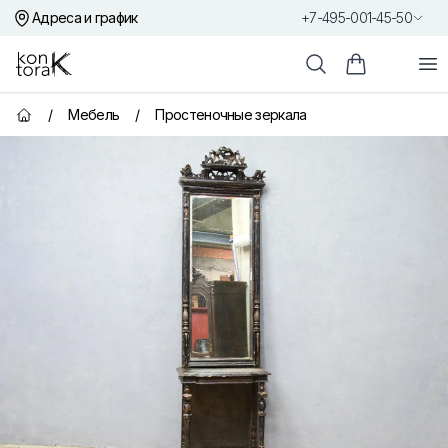
Адреса и график
+7-495-001-45-50
Контора К
От
Поиск
Корзина пок
/
Мебель
/
Простеночные зеркала
Главная страница