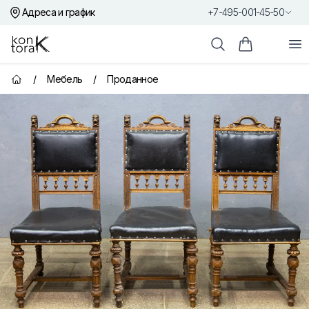
Адреса и график
+7-495-001-45-50
Контора К
От
Поиск
Корзина пок
/
Мебель
/
Проданное
Главная страница