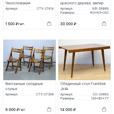
Чехословакия
красного дерева, ампир
Артикул:
СТУ-27414
Артикул:
БФ-26889
Размеры:
163×63×202
1 500 ₽
30 000 ₽
/ шт.
Винтажные складные
Обеденный стол František
стулья
Jirák
Артикул:
СТУ-27358
Артикул:
СО-20862
Размеры:
130×80×77
6 000 ₽
14 000 ₽
/ шт.