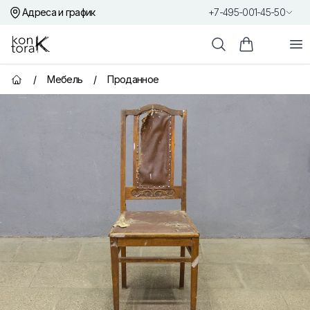
Адреса и график
+7-495-001-45-50
Контора К
От
Поиск
Корзина пок
/
Мебель
/
Проданное
Главная страница