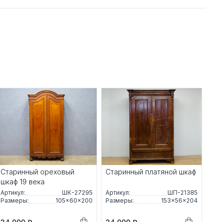
Старинный ореховый
Старинный платяной шкаф
шкаф 19 века
Артикул:
ШК-27295
Артикул:
ШП-21385
Размеры:
105×60×200
Размеры:
153×56×204