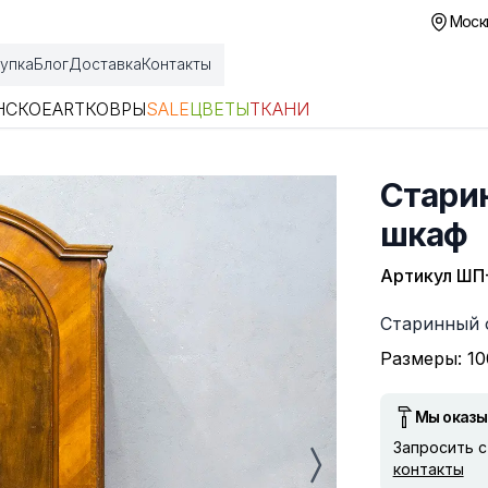
Москв
упка
Блог
Доставка
Контакты
НСКОЕ
ART
КОВРЫ
SALE
ЦВЕТЫ
ТКАНИ
Стари
шкаф
Артикул
ШП
Описание
Старинный 
Размеры: 10
Мы оказы
Запросить 
контакты