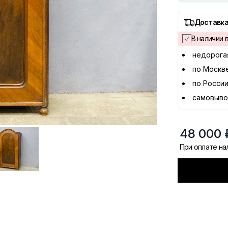
Доставка
В наличии в
недорога
по Москв
по России
самовыво
48 000 
При оплате н