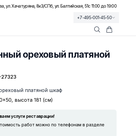
а, ул. Хачатуряна, 8к3
/
СПб, ул. Балтийская, 51
с 11:00 до 19:00
+7-495-001-45-50
Поиск
Корзина по
нный ореховый платяной
-27323
ореховый платяной шкаф
0×50, высота 181 (см)
ваем услуги реставрации!
стоимость работ можно по телефонам в разделе