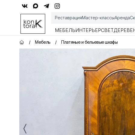
Контора К
Реставрация
Мастер-классы
Аренда
Ск
МЕБЕЛЬ
ИНТЕРЬЕР
СВЕТ
ДЕРЕВЕ
/
Мебель
/
Платяные и бельевые шкафы
Главная страница