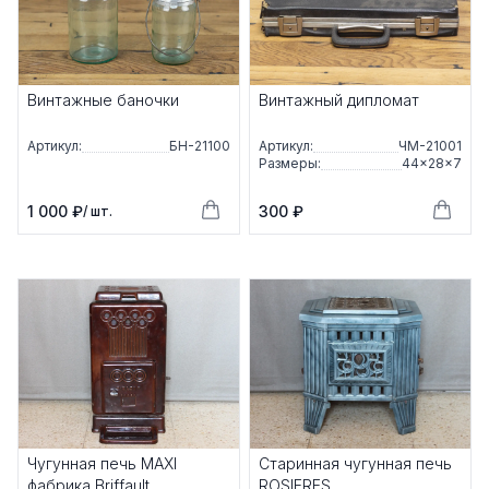
Винтажные баночки
Винтажный дипломат
Артикул:
БН-21100
Артикул:
ЧМ-21001
Размеры:
44×28×7
1 000 ₽
300 ₽
/ шт.
Чугунная печь МAXI
Старинная чугунная печь
фабрика Briffault
ROSIERES