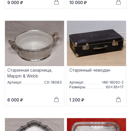
9 000 ₽
10 000 ₽
Старинная сахарница,
Старинный чемодан
Mappin & Webb
Артикул:
СХ-18083
Артикул:
ЧМ-18092-2
Размеры:
60×36×17
6 000 ₽
1 200 ₽