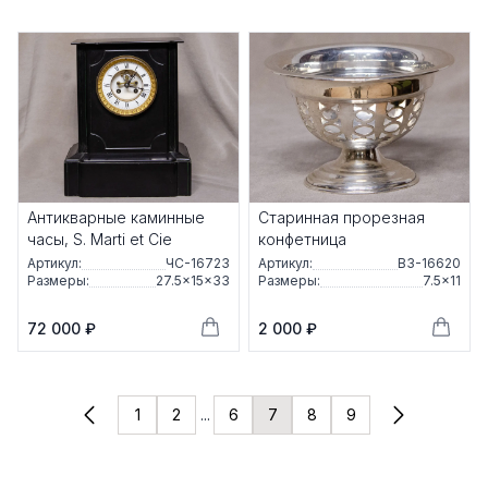
Антикварные каминные
Старинная прорезная
часы, S. Marti et Cie
конфетница
Артикул:
ЧС-16723
Артикул:
ВЗ-16620
Размеры:
27.5×15×33
Размеры:
7.5×11
72 000 ₽
2 000 ₽
1
2
...
6
7
8
9