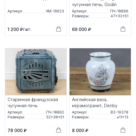
чугунная печь, Godin
Артикул:
ЧМ-19623
Артикул:
ПЧ-18896
Размеры:
47×32×51
1 200 ₽
69 000 ₽
/ шт.
Старинная французская
Английская ваза,
чугунная печь
керамогранит, Denby
Артикул:
ПЧ-18862
Артикул:
ВЗ-19378
Размеры:
52×38×51
Размеры:
⌀11×13
78 000 ₽
8 000 ₽