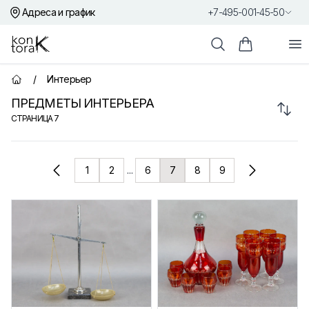
Адреса и график
+7-495-001-45-50
Контора К
От
Поиск
Корзина пок
/
Интерьер
Главная страница
ПРЕДМЕТЫ ИНТЕРЬЕРА
Сорт
СТРАНИЦА
7
Товары
1
2
...
6
7
8
9