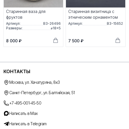
Стaриннaя вaзa для
Старинная визитница с
фpуктов
этническим орнаментом
Артикул:
ВЗ-26496
Артикул:
ВЗ-15652
Размеры:
⌀18×5
8 000 ₽
7 500 ₽
КОНТАКТЫ
Москва, ул. Хачатуряна, 8к3
Санкт-Петербург, ул. Балтийская, 51
+7-495-001-45-50
Написать в Max
Написать в Telegram