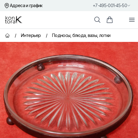
Адреса и график
+7-495-001-45-50
Контора К
От
Поиск
Корзина пок
/
Интерьер
/
Подносы, блюда, вазы, лотки
Главная страница