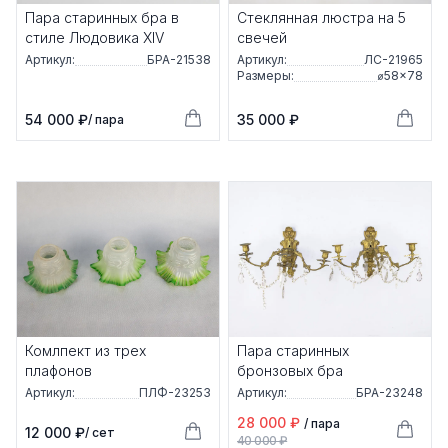
Пара старинных бра в
Стеклянная люстра на 5
стиле Людовика ХIV
свечей
Артикул:
БРА-21538
Артикул:
ЛС-21965
Размеры:
⌀58×78
54 000 ₽
35 000 ₽
/ пара
Комлпект из трех
Пара старинных
плафонов
бронзовых бра
Артикул:
ПЛФ-23253
Артикул:
БРА-23248
28 000 ₽
/ пара
12 000 ₽
/ сет
40 000 ₽