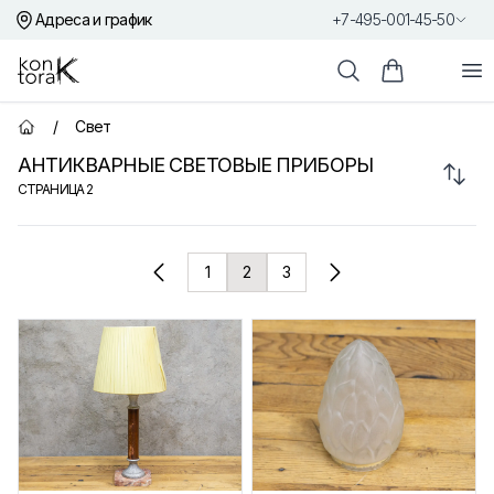
Адреса и график
+7-495-001-45-50
Контора К
От
Поиск
Корзина пок
/
Свет
Главная страница
АНТИКВАРНЫЕ СВЕТОВЫЕ ПРИБОРЫ
Сорт
СТРАНИЦА
2
Товары
1
2
3