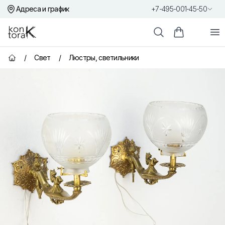
Адреса и график
+7-495-001-45-50
Контора К
От
Поиск
Корзина пок
/
Свет
/
Люстры, светильники
Главная страница