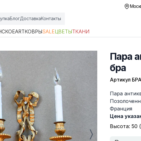
Москв
упка
Блог
Доставка
Контакты
НСКОЕ
ART
КОВРЫ
SALE
ЦВЕТЫ
ТКАНИ
Пара 
бра
Артикул
БРА
Описание
Пара антик
Позолоченна
Франция
Цена указан
Высота: 50 