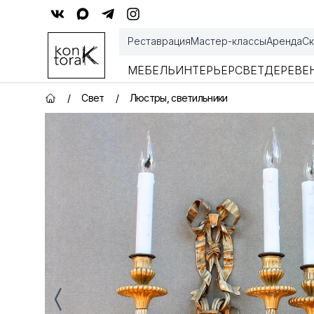
Контора К
Реставрация
Мастер-классы
Аренда
Ск
МЕБЕЛЬ
ИНТЕРЬЕР
СВЕТ
ДЕРЕВЕ
/
Свет
/
Люстры, светильники
Главная страница