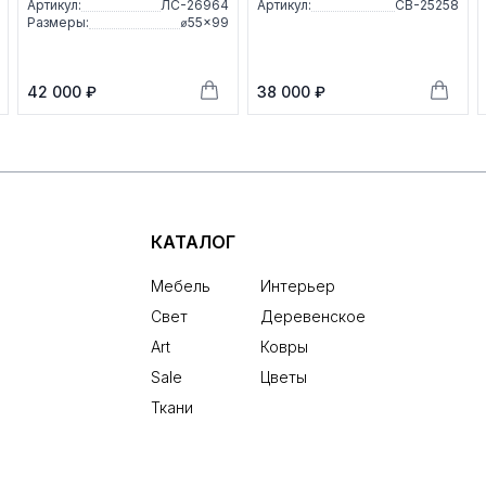
Артикул:
ЛС-26964
Артикул:
СВ-25258
Размеры:
⌀55×99
42 000 ₽
38 000 ₽
КАТАЛОГ
Мебель
Интерьер
Свет
Деревенское
Art
Ковры
Sale
Цветы
Ткани