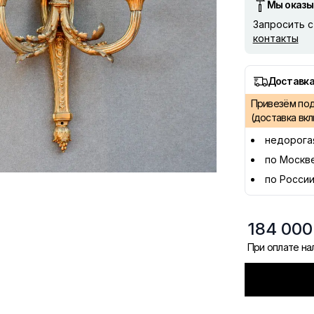
Мы оказы
Запросить 
контакты
Доставка
Привезём под 
(доставка вк
недорога
по Москв
по России
184 000
При оплате н