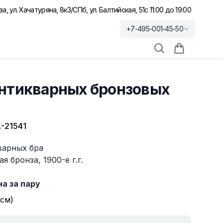
а, ул. Хачатуряна, 8к3
/
СПб, ул. Балтийская, 51
с 11:00 до 19:00
+7-495-001-45-50
Поиск
Корзина по
антикварных бронзовых
-21541
варных бра
я бронза, 1900-е г.г.
а за пару
(см)