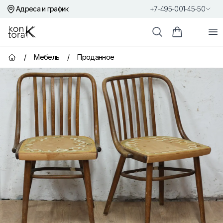
Адреса и график
+7-495-001-45-50
Контора К
От
Поиск
Корзина пок
/
Мебель
/
Проданное
Главная страница