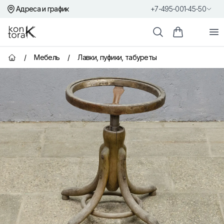
Адреса и график
+7-495-001-45-50
Контора К
От
Поиск
Корзина пок
/
Мебель
/
Лавки, пуфики, табуреты
Главная страница