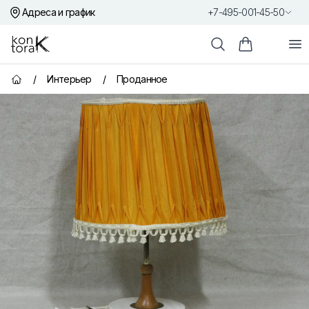
Адреса и график
+7-495-001-45-50
Контора К
От
Поиск
Корзина пок
/
Интерьер
/
Проданное
Главная страница