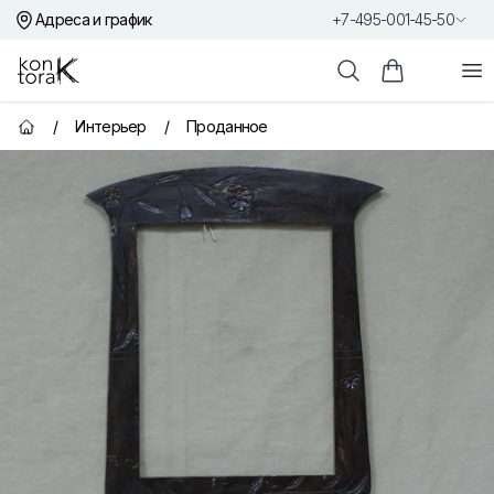
Адреса и график
+7-495-001-45-50
Контора К
От
Поиск
Корзина пок
/
Интерьер
/
Проданное
Главная страница