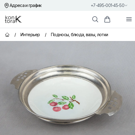
Адреса и график
+7-495-001-45-50
Контора К
От
Поиск
Корзина пок
/
Интерьер
/
Подносы, блюда, вазы, лотки
Главная страница