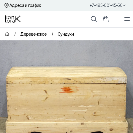
Адреса и график
+7-495-001-45-50
Контора К
От
Поиск
Корзина пок
/
Деревенское
/
Сундуки
Главная страница