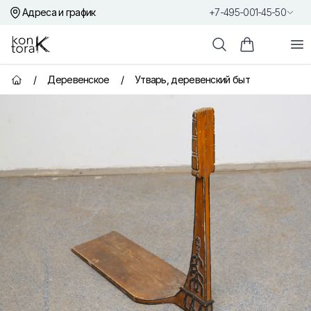
Адреса и график
+7-495-001-45-50
Контора К
От
Поиск
Корзина пок
/
Деревенское
/
Утварь, деревенский быт
Главная страница