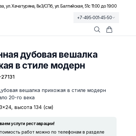
а, ул. Хачатуряна, 8к3
/
СПб, ул. Балтийская, 51
с 11:00 до 19:00
+7-495-001-45-50
Поиск
Корзина по
нная дубовая вешалка
ая в стиле модерн
27131
дубовая вешалка прихожая в стиле модерн
ало 20-го века
3×24, высота 134 (см)
ваем услуги реставрации!
стоимость работ можно по телефонам в разделе