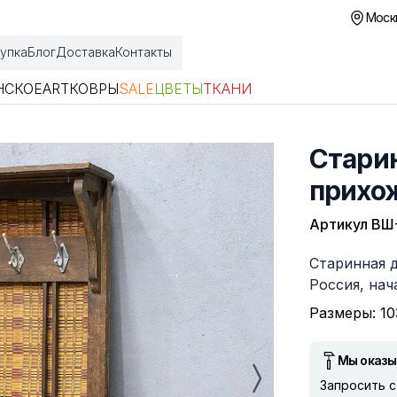
Москв
упка
Блог
Доставка
Контакты
НСКОЕ
ART
КОВРЫ
SALE
ЦВЕТЫ
ТКАНИ
Стари
прихож
Артикул
ВШ-
Описание
Старинная 
Россия, нач
Размеры: 10
Мы оказы
Запросить 