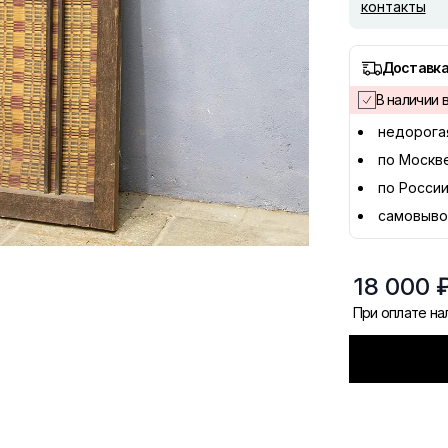
контакты
Доставка
В наличии в
недорога
по Москв
по России
самовыво
18 000 
При оплате н