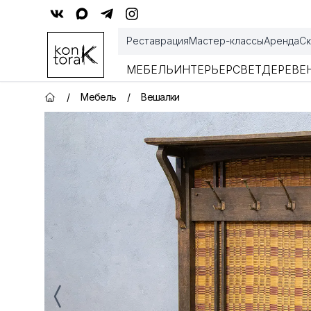
Контора К
Реставрация
Мастер-классы
Аренда
Ск
МЕБЕЛЬ
ИНТЕРЬЕР
СВЕТ
ДЕРЕВЕ
/
Мебель
/
Вешалки
Главная страница