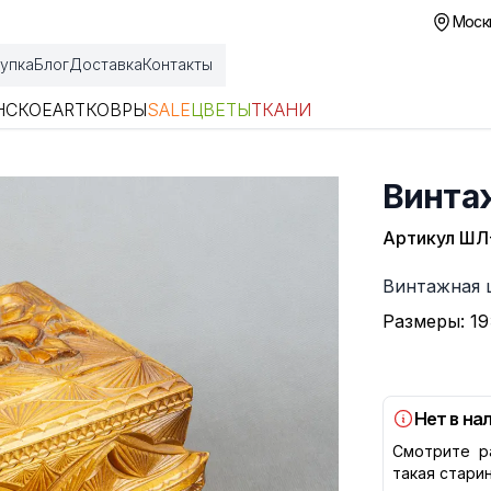
Москв
упка
Блог
Доставка
Контакты
НСКОЕ
ART
КОВРЫ
SALE
ЦВЕТЫ
ТКАНИ
Винта
Артикул
ШЛ
Описание
Винтажная 
Размеры: 19
Нет в на
Смотрите р
такая стари