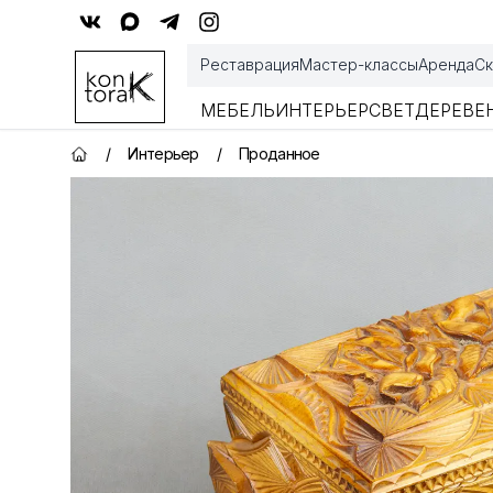
Контора К
Реставрация
Мастер-классы
Аренда
Ск
МЕБЕЛЬ
ИНТЕРЬЕР
СВЕТ
ДЕРЕВЕ
/
Интерьер
/
Проданное
Главная страница