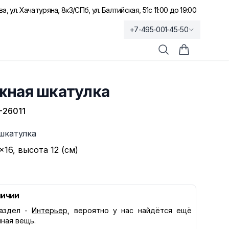
а, ул. Хачатуряна, 8к3
/
СПб, ул. Балтийская, 51
с 11:00 до 19:00
+7-495-001-45-50
Поиск
Корзина по
жная шкатулка
-26011
шкатулка
×16, высота 12 (см)
личии
аздел -
Интерьер
, вероятно у нас найдётся ещё
нная вещь.