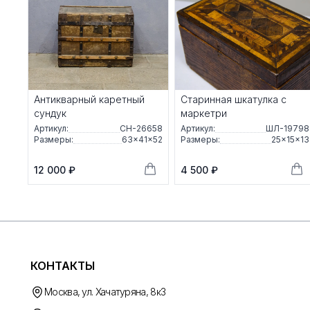
Антикварный каретный
Старинная шкатулка с
сундук
маркетри
Артикул:
СН-26658
Артикул:
ШЛ-19798
Размеры:
63×41×52
Размеры:
25×15×13
12 000 ₽
4 500 ₽
КОНТАКТЫ
Москва, ул. Хачатуряна, 8к3