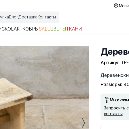
Москв
упка
Блог
Доставка
Контакты
НСКОЕ
ART
КОВРЫ
SALE
ЦВЕТЫ
ТКАНИ
Дерев
Артикул
ТР-
Описание
Деревенски
Размеры: 40
Мы оказы
Запросить 
контакты