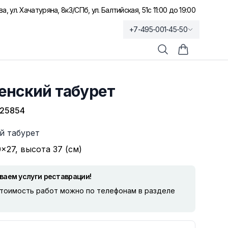
а, ул. Хачатуряна, 8к3
/
СПб, ул. Балтийская, 51
с 11:00 до 19:00
+7-495-001-45-50
Поиск
Корзина по
енский табурет
25854
й табурет
×27, высота 37 (см)
ваем услуги реставрации!
стоимость работ можно по телефонам в разделе