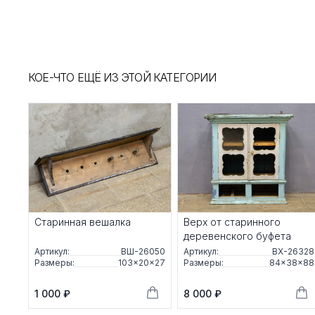
КОЕ-ЧТО ЕЩЁ ИЗ ЭТОЙ КАТЕГОРИИ
Старинная вешалка
Верх от старинного
деревенского буфета
Артикул:
ВШ-26050
Артикул:
ВХ-26328
Размеры:
103×20×27
Размеры:
84×38×88
1 000 ₽
8 000 ₽