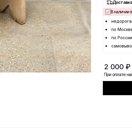
Доставка
В наличии в
недорога
по Москв
по России
самовыво
2 000 ₽
При оплате н