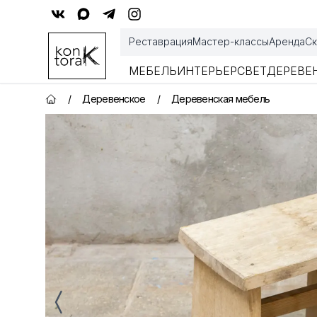
Контора К
Реставрация
Мастер-классы
Аренда
Ск
МЕБЕЛЬ
ИНТЕРЬЕР
СВЕТ
ДЕРЕВЕ
/
Деревенское
/
Деревенская мебель
Главная страница