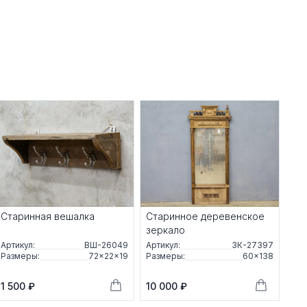
Старинная вешалка
Старинное деревенское
зеркало
Артикул:
ВШ-26049
Артикул:
ЗК-27397
Размеры:
72×22×19
Размеры:
60×138
1 500 ₽
10 000 ₽