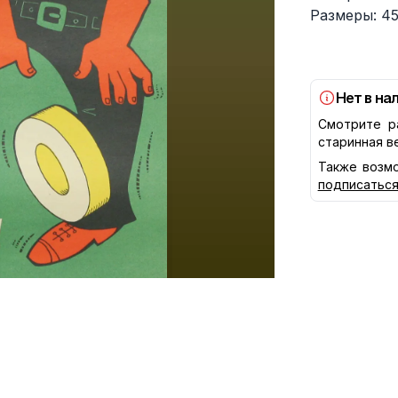
Размеры: 45
Нет в на
Смотрите р
старинная в
Также возмо
подписатьс