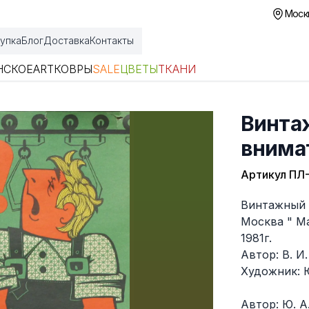
Москв
упка
Блог
Доставка
Контакты
НСКОЕ
ART
КОВРЫ
SALE
ЦВЕТЫ
ТКАНИ
Винтаж
внима
Артикул
ПЛ-
Описание
Винтажный п
Москва " М
1981г.
Автор: В. И
Художник: 
Автор: Ю. А