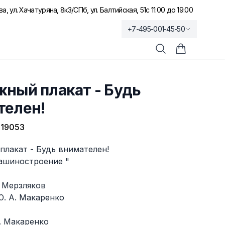
а, ул. Хачатуряна, 8к3
/
СПб, ул. Балтийская, 51
с 11:00 до 19:00
+7-495-001-45-50
Поиск
Корзина по
ный плакат - Будь
телен!
19053
лакат - Будь внимателен!
ашиностроение "
. Мерзляков
Ю. А. Макаренко
. Макаренко