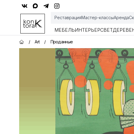
Контора К
Реставрация
Мастер-классы
Аренда
Ск
МЕБЕЛЬ
ИНТЕРЬЕР
СВЕТ
ДЕРЕВЕ
/
Art
/
Проданные
Главная страница