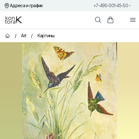
Адреса и график
+7-495-001-45-50
Контора К
От
Поиск
Корзина пок
/
Art
/
Картины
Главная страница