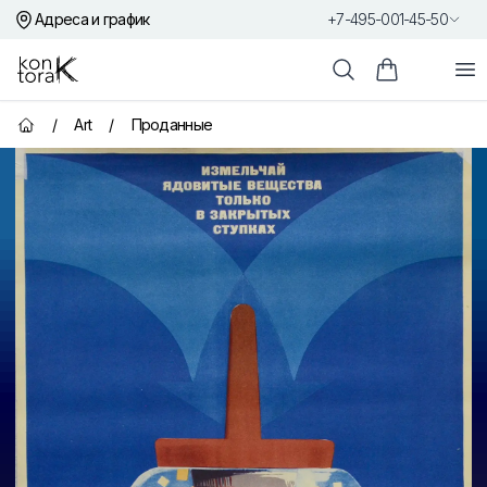
Адреса и график
+7-495-001-45-50
Контора К
От
Поиск
Корзина пок
/
Art
/
Проданные
Главная страница