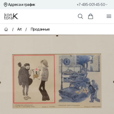
Адреса и график
+7-495-001-45-50
Контора К
От
Поиск
Корзина пок
/
Art
/
Проданные
Главная страница