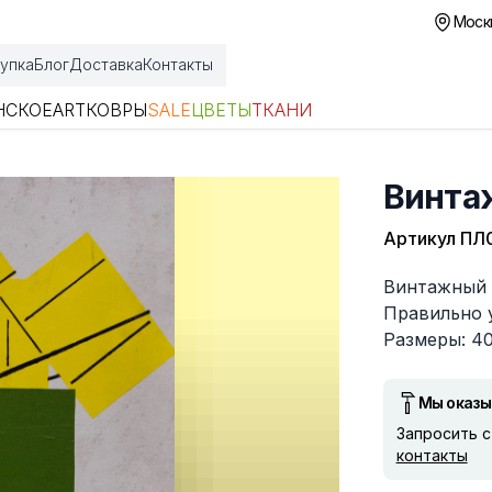
Москв
упка
Блог
Доставка
Контакты
НСКОЕ
ART
КОВРЫ
SALE
ЦВЕТЫ
ТКАНИ
Винта
Артикул
ПЛ0
Описание
Винтажный 
Правильно у
Размеры: 40
Мы оказы
Запросить 
контакты