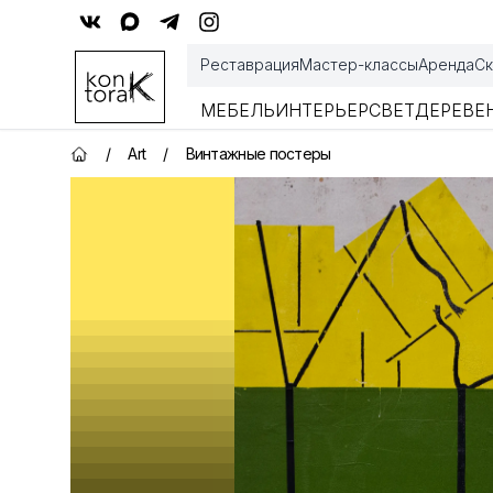
Контора К
Реставрация
Мастер-классы
Аренда
Ск
МЕБЕЛЬ
ИНТЕРЬЕР
СВЕТ
ДЕРЕВЕ
/
Art
/
Винтажные постеры
Главная страница