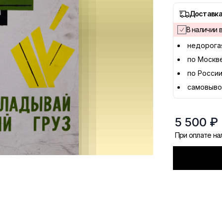
Доставка
В наличии в
недорога
по Москв
по России
самовыво
5 500 ₽
При оплате н