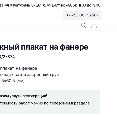
а, ул. Хачатуряна, 8к3
/
СПб, ул. Балтийская, 51
с 11:00 до 19:00
+7-495-001-45-50
Поиск
Корзина по
жный плакат на фанере
/3-874
плакат на фанере
кладывай и закрепляй груз
.5х60.5 (см)
ваем услуги реставрации!
стоимость работ можно по телефонам в разделе