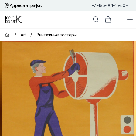
Адреса и график
+7-495-001-45-50
Контора К
От
Поиск
Корзина пок
/
Art
/
Винтажные постеры
Главная страница