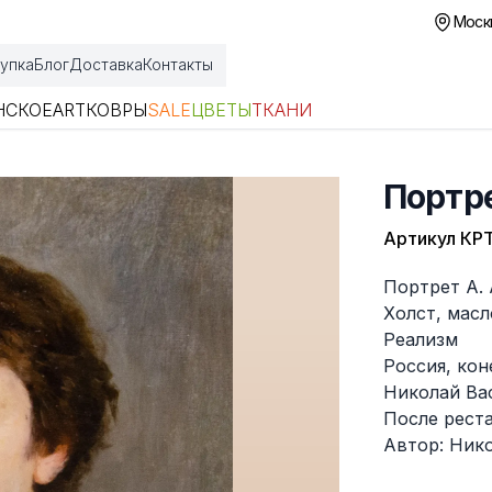
Москв
упка
Блог
Доставка
Контакты
НСКОЕ
ART
КОВРЫ
SALE
ЦВЕТЫ
ТКАНИ
Портре
Артикул
КРТ
Описание
Портрет А. 
Холст, масл
Реализм
Россия, кон
Николай Вас
После рест
Автор: Ник