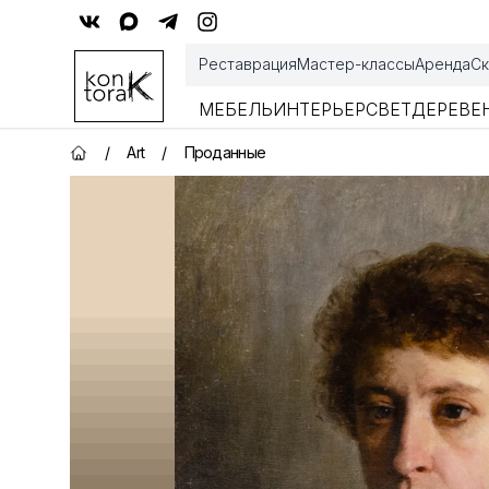
Контора К
Реставрация
Мастер-классы
Аренда
Ск
МЕБЕЛЬ
ИНТЕРЬЕР
СВЕТ
ДЕРЕВЕ
/
Art
/
Проданные
Главная страница