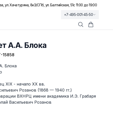
а, ул. Хачатуряна, 8к3
/
СПб, ул. Балтийская, 51
с 11:00 до 19:00
+7-495-001-45-50
Поиск
Корзина по
т А.А. Блока
-15858
А. Блока
о
ец XIX - начало XX вв.
ильевич Розанов (1868 — 1940 гг.)
аврации ВХНРЦ имени академика И.Э. Грабаря
олай Васильевич Розанов