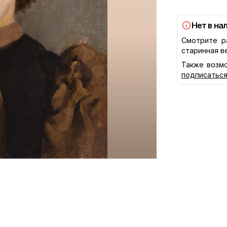
Нет в на
Смотрите р
старинная в
Также возмо
подписатьс