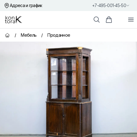
Адреса и график
+7-495-001-45-50
Контора К
От
Поиск
Корзина пок
/
Мебель
/
Проданное
Главная страница