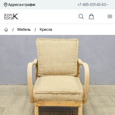
Адреса и график
+7-495-001-45-50
Контора К
От
Поиск
Корзина пок
/
Мебель
/
Кресла
Главная страница