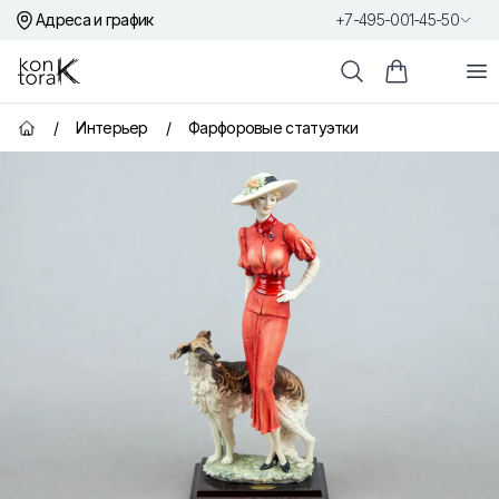
Адреса и график
+7-495-001-45-50
Контора К
От
Поиск
Корзина пок
/
Интерьер
/
Фарфоровые статуэтки
Главная страница