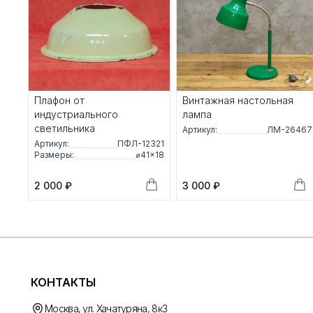
Плафон от
Винтажная настольная
индустриального
лампа
светильника
Артикул:
ЛМ-26467
Артикул:
ПФЛ-12321
Размеры:
⌀41×18
2 000 ₽
3 000 ₽
КОНТАКТЫ
Москва, ул. Хачатуряна, 8к3