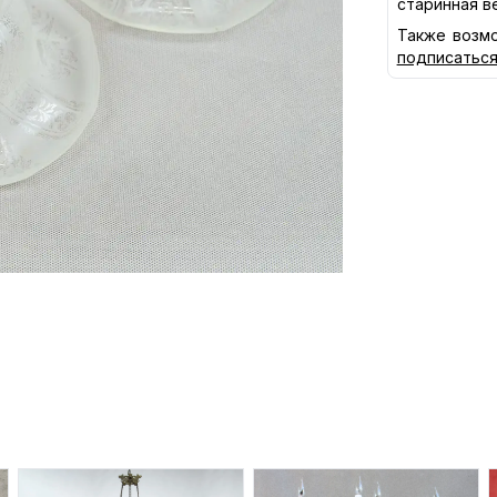
старинная в
Также возмо
подписатьс