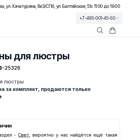
а, ул. Хачатуряна, 8к3
/
СПб, ул. Балтийская, 51
с 11:00 до 19:00
+7-495-001-45-50
Поиск
Корзина по
ны для люстры
Ф-25326
я люстры
на за комплект, продаются только
м
личии
аздел -
Свет
, вероятно у нас найдётся ещё такая