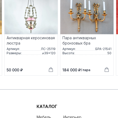
Антикварная керосиновая
Пара антикварных
люстра
бронзовых бра
Артикул:
ЛС-25119
Артикул:
БРА-21541
Размеры:
⌀39×120
Высота:
50
50 000 ₽
184 000 ₽
/ пара
КАТАЛОГ
Мебель
Интерьер