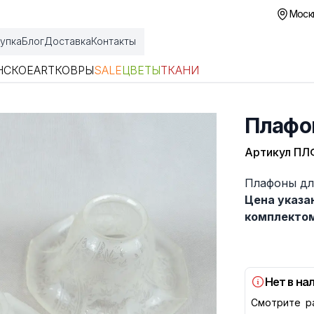
Москв
упка
Блог
Доставка
Контакты
НСКОЕ
ART
КОВРЫ
SALE
ЦВЕТЫ
ТКАНИ
Плафо
Артикул
ПЛ
Описание
Плафоны дл
Цена указа
комплекто
Нет в на
Смотрите р