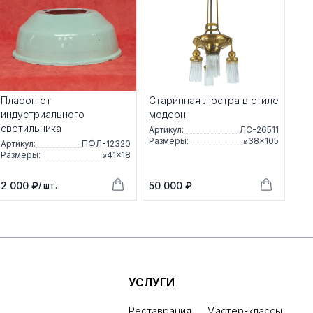
Плафон от
Старинная люстра в стиле
индустриального
модерн
светильника
Артикул:
ЛС-26511
Размеры:
⌀38×105
Артикул:
ПФЛ-12320
Размеры:
⌀41×18
2 000 ₽
50 000 ₽
/ шт.
УСЛУГИ
Реставрация
Мастер-классы