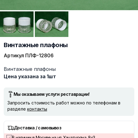
Винтажные плафоны
Артикул
ПЛФ-12806
Описание
Винтажные плафоны
Цена указана за 1шт
Мы оказываем услуги реставрации!
Запросить стоимость работ можно по телефонам в
разделе
контакты
Доставка / самовывоз
В наличии в Москве на ул. Хачатуряна, 8к3