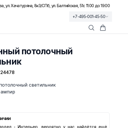
а, ул. Хачатуряна, 8к3
/
СПб, ул. Балтийская, 51
с 11:00 до 19:00
+7-495-001-45-50
Поиск
Корзина по
нный потолочный
льник
-24478
потолочный светильник
 ампир
личии
аздел -
Интерьер
, вероятно у нас найдётся ещё