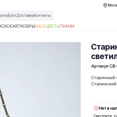
Москв
упка
Блог
Доставка
Контакты
НСКОЕ
ART
КОВРЫ
SALE
ЦВЕТЫ
ТКАНИ
Стари
свети
Артикул
СВ
Описание
Старинный 
Сталинский
Нет в на
Смотрите р