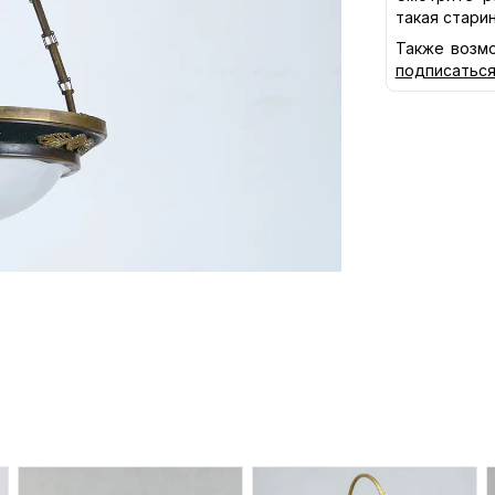
такая стари
Также возмо
подписатьс