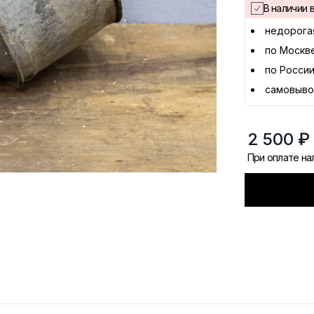
В наличии в
недорога
по Москв
по России
самовыво
2 500 ₽
При оплате н