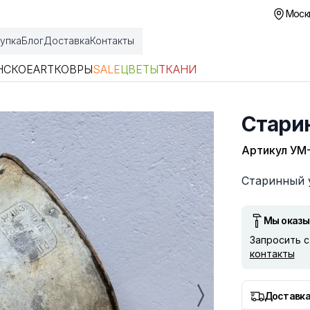
Москв
упка
Блог
Доставка
Контакты
НСКОЕ
ART
КОВРЫ
SALE
ЦВЕТЫ
ТКАНИ
Стари
Артикул
УМ
Описание
Старинный 
Мы оказы
Запросить 
контакты
Доставка