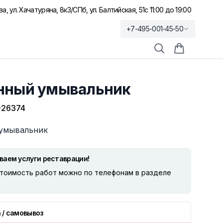
а, ул. Хачатуряна, 8к3
/
СПб, ул. Балтийская, 51
с 11:00 до 19:00
+7-495-001-45-50
Поиск
Корзина по
нный умывальник
-26374
умывальник
ваем услуги реставрации!
стоимость работ можно по телефонам в разделе
 / самовывоз