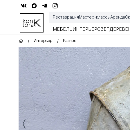
Контора К
Реставрация
Мастер-классы
Аренда
Ск
МЕБЕЛЬ
ИНТЕРЬЕР
СВЕТ
ДЕРЕВЕ
/
Интерьер
/
Разное
Главная страница