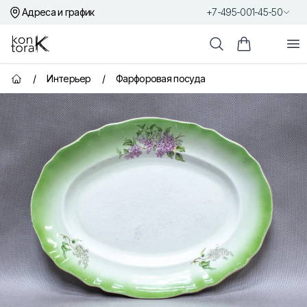
Адреса и график
+7-495-001-45-50
Контора К
От
Поиск
Корзина пок
/
Интерьер
/
Фарфоровая посуда
Главная страница