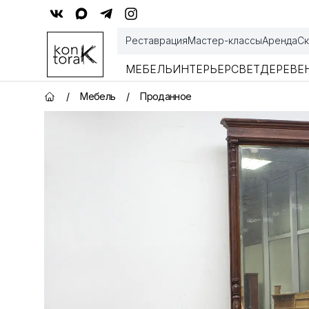
Контора К
Реставрация
Мастер-классы
Аренда
Ск
МЕБЕЛЬ
ИНТЕРЬЕР
СВЕТ
ДЕРЕВЕ
/
Мебель
/
Проданное
Главная страница