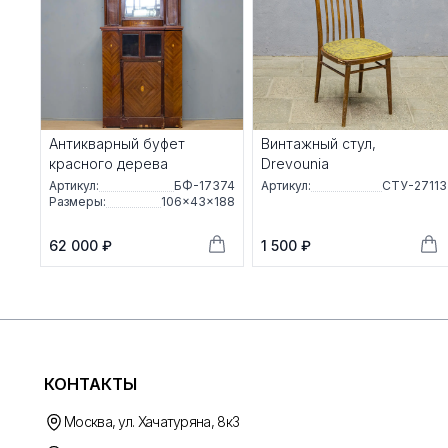
Антикварный буфет
Винтажный стул,
красного дерева
Drevounia
Артикул:
БФ-17374
Артикул:
СТУ-27113
Размеры:
106×43×188
62 000 ₽
1 500 ₽
КОНТАКТЫ
Москва, ул. Хачатуряна, 8к3