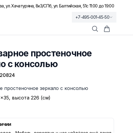
а, ул. Хачатуряна, 8к3
/
СПб, ул. Балтийская, 51
с 11:00 до 19:00
+7-495-001-45-50
Поиск
Корзина по
варное простеночное
о с консолью
-20824
е простеночное зеркало с консолью
×35, высота 226 (см)
личии
здел -
Мебель
, вероятно у нас найдётся ещё такая