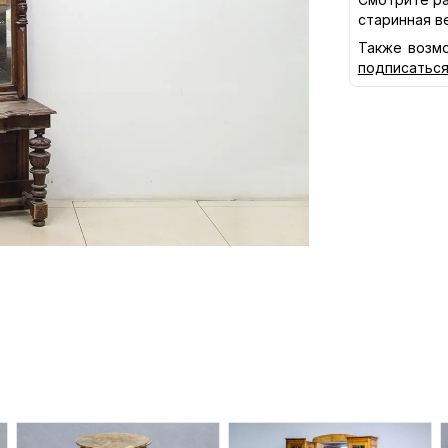
старинная в
Также возмо
подписатьс