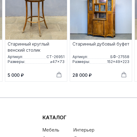
Старинный круглый
Старинный дубовый буфет
венский столик
Артикул:
СТ-26951
Артикул:
БФ-27558
Размеры:
⌀47×73
Размеры:
152×49×223
5 000 ₽
28 000 ₽
КАТАЛОГ
Мебель
Интерьер