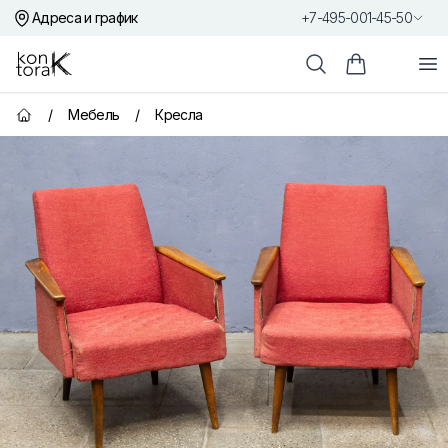
Адреса и график
+7-495-001-45-50
Контора К
От
Поиск
Корзина пок
/
Мебель
/
Кресла
Главная страница