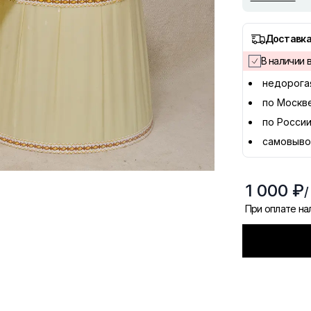
Доставка
В наличии в
недорога
по Москв
по России
самовыво
1 000 ₽
/
При оплате н