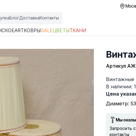
Москв
упка
Блог
Доставка
Контакты
НСКОЕ
ART
КОВРЫ
SALE
ЦВЕТЫ
ТКАНИ
Винта
Артикул
АЖ
Описание
Винтажные
В наличии: 
Цена указан
Диаметр: 53
Мы оказы
Запросить 
контакты