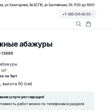
а, ул. Хачатуряна, 8к3
/
СПб, ул. Балтийская, 51
с 11:00 до 19:00
+7-495-001-45-50
Поиск
Корзина по
жные абажуры
-13689
 абажуры
1 шт
а за 1шт
, высота 50 (см)
ваем услуги реставрации!
стоимость работ можно по телефонам в разделе