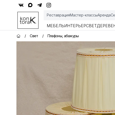
Контора К
Реставрация
Мастер-классы
Аренда
Ск
МЕБЕЛЬ
ИНТЕРЬЕР
СВЕТ
ДЕРЕВЕ
/
Свет
/
Плафоны, абажуры
Главная страница