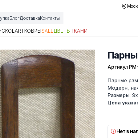
Москв
упка
Блог
Доставка
Контакты
НСКОЕ
ART
КОВРЫ
SALE
ЦВЕТЫ
ТКАНИ
Парны
Артикул
РМ
Описание
Парные рам
Модерн, нач
Размеры: 9х
Цена указан
Нет в на