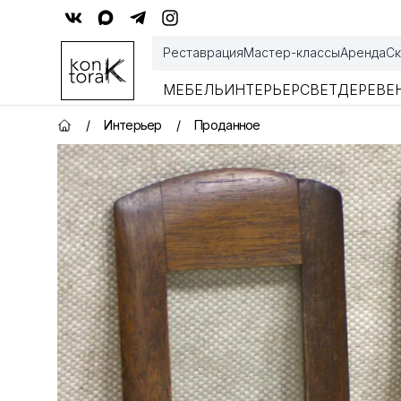
Контора К
Реставрация
Мастер-классы
Аренда
Ск
МЕБЕЛЬ
ИНТЕРЬЕР
СВЕТ
ДЕРЕВЕ
/
Интерьер
/
Проданное
Главная страница