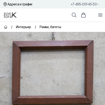
Адреса и график
+7-495-001-45-50
Контора К
От
Поиск
Корзина пок
/
Интерьер
/
Рамки, багеты
Главная страница