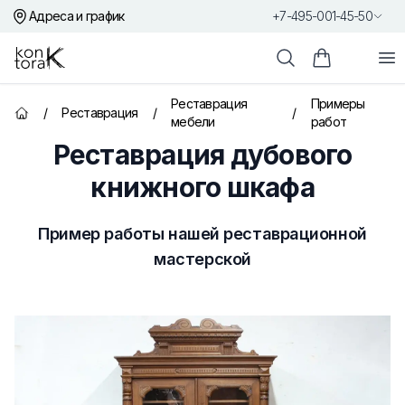
Адреса и график
+7-495-001-45-50
Контора К
От
Поиск
Корзина пок
Реставрация
Примеры
/
Реставрация
/
/
Главная страница
мебели
работ
Реставрация дубового
книжного шкафа
Пример работы нашей реставрационной
мастерской