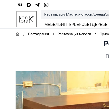
Контора К
Реставрация
Мастер-классы
Аренда
Ск
МЕБЕЛЬ
ИНТЕРЬЕР
СВЕТ
ДЕРЕВЕ
/
Реставрация
/
Реставрация мебели
/
Прим
Главная страница
Р
П