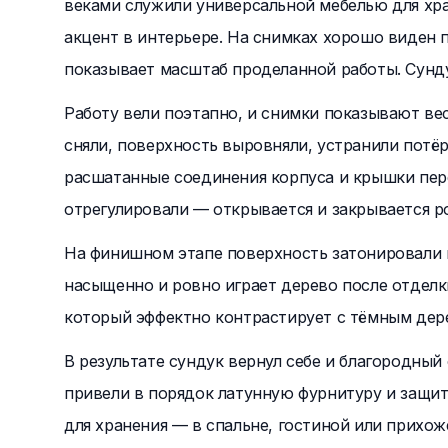
веками служили универсальной мебелью для хран
акцент в интерьере. На снимках хорошо виден 
показывает масштаб проделанной работы. Сунд
Работу вели поэтапно, и снимки показывают ве
сняли, поверхность выровняли, устранили потё
расшатанные соединения корпуса и крышки пе
отрегулировали — открывается и закрывается р
На финишном этапе поверхность затонировали в
насыщенно и ровно играет дерево после отделк
который эффектно контрастирует с тёмным дере
В результате сундук вернул себе и благородны
привели в порядок латунную фурнитуру и защи
для хранения — в спальне, гостиной или прих