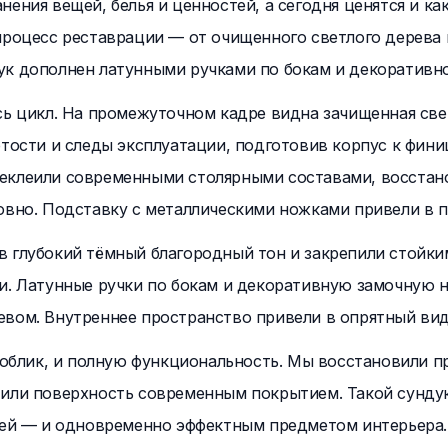
ения вещей, белья и ценностей, а сегодня ценятся и ка
процесс реставрации — от очищенного светлого дерева в
ук дополнен латунными ручками по бокам и декоративно
сь цикл. На промежуточном кадре видна зачищенная св
ртости и следы эксплуатации, подготовив корпус к фин
реклеили современными столярными составами, восстан
овно. Подставку с металлическими ножками привели в п
 глубокий тёмный благородный тон и закрепили стойки
и. Латунные ручки по бокам и декоративную замочную на
вом. Внутреннее пространство привели в опрятный вид
й облик, и полную функциональность. Мы восстановили 
тили поверхность современным покрытием. Такой сунду
ожей — и одновременно эффектным предметом интерьера.