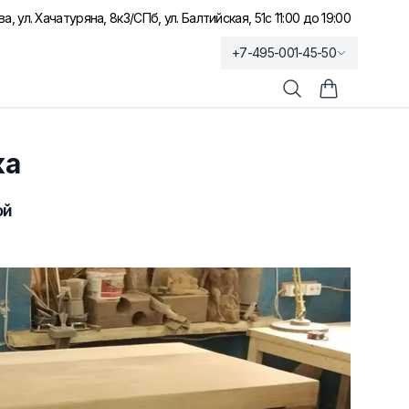
а, ул. Хачатуряна, 8к3
/
СПб, ул. Балтийская, 51
с 11:00 до 19:00
+7-495-001-45-50
Поиск
Корзина по
ка
ой