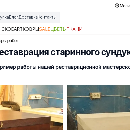
Москв
упка
Блог
Доставка
Контакты
НСКОЕ
ART
КОВРЫ
SALE
ЦВЕТЫ
ТКАНИ
еры работ
еставрация старинного сунду
ример работы нашей реставрационной мастерск