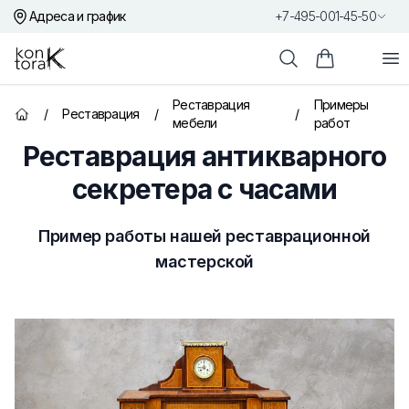
Адреса и график
+7-495-001-45-50
Контора К
От
Поиск
Корзина пок
Реставрация
Примеры
/
Реставрация
/
/
Главная страница
мебели
работ
Реставрация антикварного
секретера с часами
Пример работы нашей реставрационной
мастерской