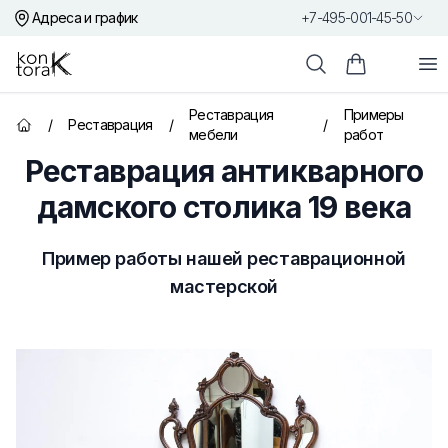
Адреса и график
+7-495-001-45-50
Контора К
От
Поиск
Корзина пок
Реставрация
Примеры
/
Реставрация
/
/
Главная страница
мебели
работ
Реставрация антикварного
дамского столика 19 века
Пример работы нашей реставрационной
мастерской