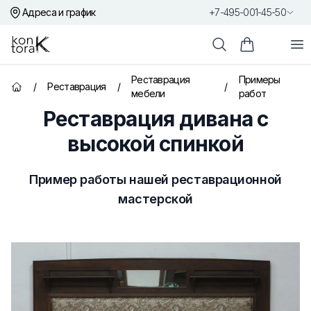
Адреса и график
+7-495-001-45-50
Контора К
От
Поиск
Корзина пок
Реставрация
Примеры
/
Реставрация
/
/
Главная страница
мебели
работ
Реставрация дивана с
высокой спинкой
Пример работы нашей реставрационной
мастерской