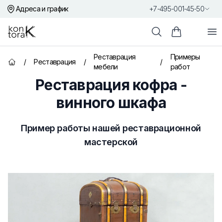
Адреса и график
+7-495-001-45-50
Контора К
От
Поиск
Корзина пок
Реставрация
Примеры
/
Реставрация
/
/
Главная страница
мебели
работ
Реставрация кофра -
винного шкафа
Пример работы нашей реставрационной
мастерской